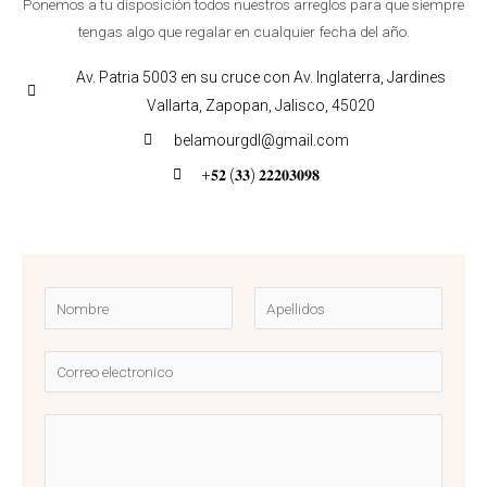
Ponemos a tu disposición todos nuestros arreglos para que siempre
tengas algo que regalar en cualquier fecha del año.
Av. Patria 5003 en su cruce con Av. Inglaterra, Jardines
Vallarta, Zapopan, Jalisco, 45020
belamourgdl@gmail.com
+𝟓𝟐 (𝟑𝟑) 𝟐𝟐𝟐𝟎𝟑𝟎𝟗𝟖
N
o
N
A
m
o
C
p
b
m
e
o
r
b
l
r
M
r
l
e
r
e
e
i
*
e
d
n