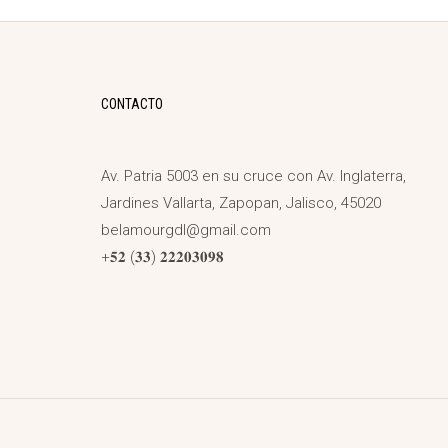
CONTACTO
Av. Patria 5003 en su cruce con Av. Inglaterra,
Jardines Vallarta, Zapopan, Jalisco, 45020
belamourgdl@gmail.com
+𝟓𝟐 (𝟑𝟑) 𝟐𝟐𝟐𝟎𝟑𝟎𝟗𝟖