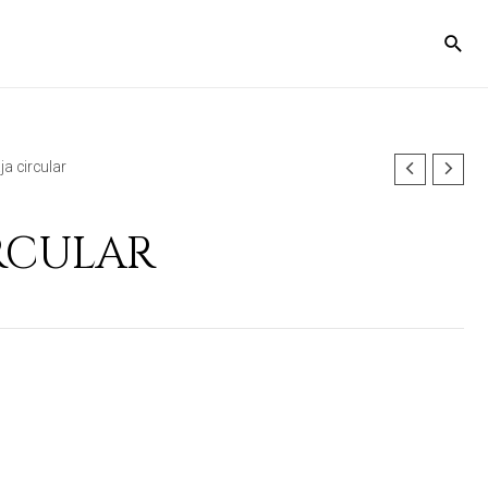
ja circular
RCULAR