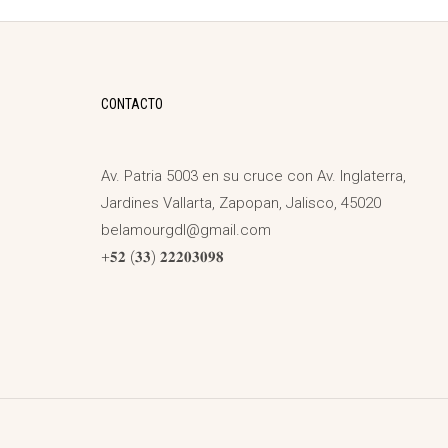
CONTACTO
Av. Patria 5003 en su cruce con Av. Inglaterra,
Jardines Vallarta, Zapopan, Jalisco, 45020
belamourgdl@gmail.com
+𝟓𝟐 (𝟑𝟑) 𝟐𝟐𝟐𝟎𝟑𝟎𝟗𝟖